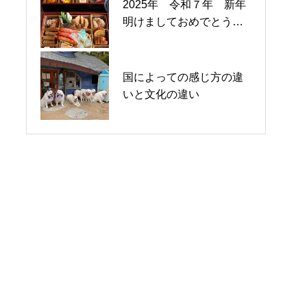
2025年 令和７年 新年
外国人技能実習制度の終
国によっての感じ方の違
明けましておめでとうご
焉と外国人育成就労制度
いと文化の違い
ざいます
の施行
2025年 令和７年 新年
国によっての感じ方の違
7月になりました
明けましておめでとうご
いと文化の違い
ざいます